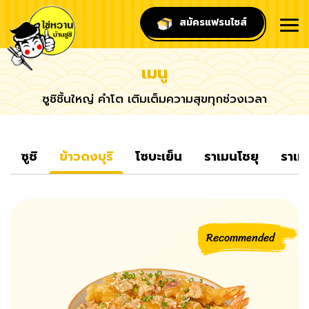
สมัครแฟรนไชส์
Tog
nav
เมนู
ซูชิชิ้นใหญ่ คำโต เติมเต็มความสุขทุกช่วงเวลา
ซูชิ
ข้าวดงบุริ
โซบะเย็น
ราเมนโชยุ
ราเม
Recommended