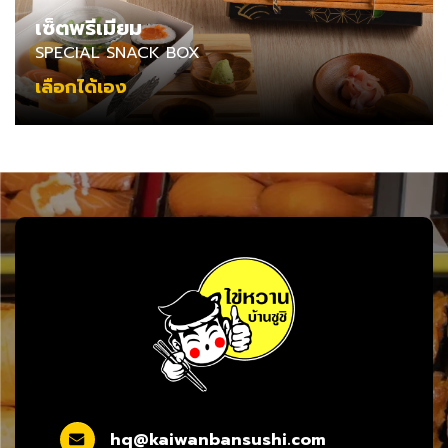
เซ็ตพรีเมียม
SPECIAL SNACK BOX
เลือกได้เอง
hq@kaiwanbansushi.com